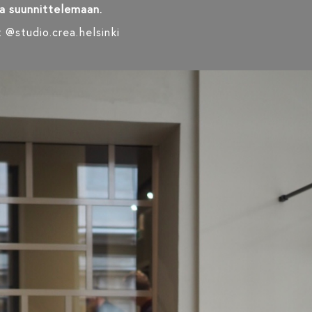
ja suunnittelemaan.
 @studio.crea.helsinki