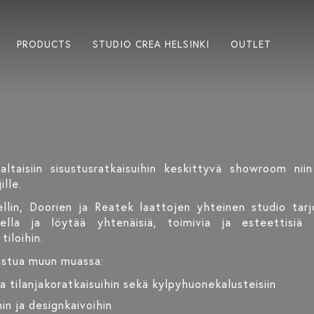
PRODUCTS
STUDIO CREA HELSINKI
OUTLET
ltaisiin sisustusratkaisuihin keskittyvä showroom niin
ille.
ellin, Doorien ja Reatek laattojen yhteinen studio tarj
lla ja löytää yhtenäisiä, toimivia ja esteettisiä ko
tiloihin.
ustua muun muassa:
ja tilanjakoratkaisuihin sekä kylpyhuonekalusteisiin
hin ja designkaivoihin