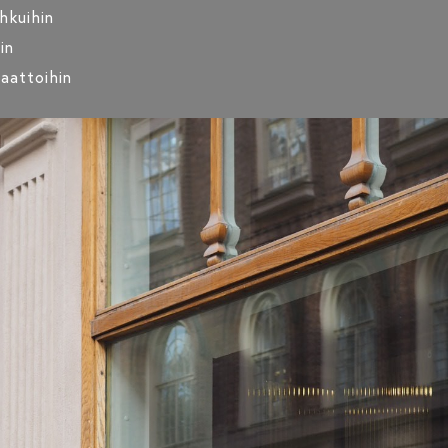
ihkuihin
in
laattoihin