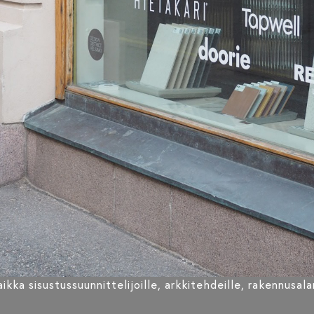
kka sisustussuunnittelijoille, arkkitehdeille, rakennusala