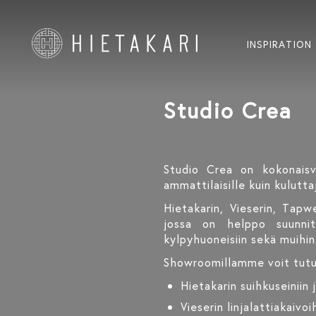
INSPIRATION
Studio Crea
Studio Crea on kokonaisva
ammattilaisille kuin kuluttaj
Hietakarin, Vieserin, Tapw
jossa on helppo suunnite
kylpyhuoneisiin sekä muihin 
Showroomillamme voit tut
Hietakarin suihkuseiniin 
Vieserin linjalattiakaivoi