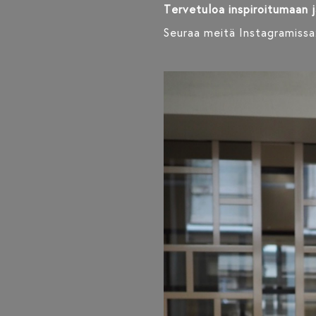
Tervetuloa inspiroitumaan 
Seuraa meitä Instagramissa: