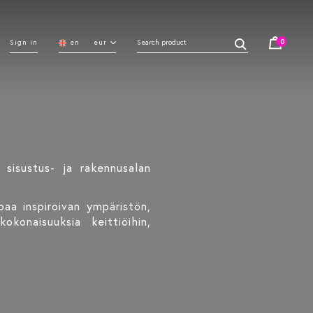
0
Sign in
en
eur
 sisustus- ja rakennusalan
oaa inspiroivan ympäristön,
konaisuuksia keittiöihin,